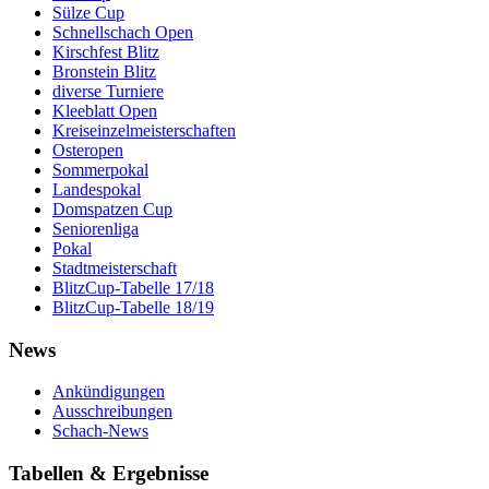
Sülze Cup
Schnellschach Open
Kirschfest Blitz
Bronstein Blitz
diverse Turniere
Kleeblatt Open
Kreiseinzelmeisterschaften
Osteropen
Sommerpokal
Landespokal
Domspatzen Cup
Seniorenliga
Pokal
Stadtmeisterschaft
BlitzCup-Tabelle 17/18
BlitzCup-Tabelle 18/19
News
Ankündigungen
Ausschreibungen
Schach-News
Tabellen & Ergebnisse