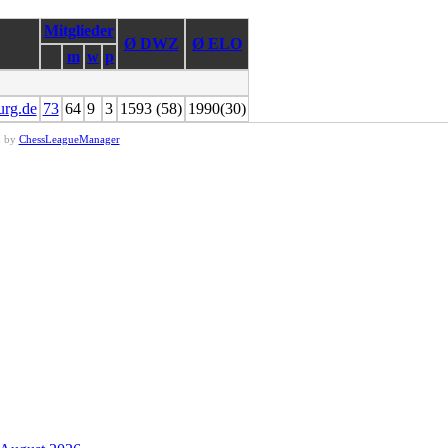
Mitglieder
Ø DWZ
Ø ELO
m
w
p
rg.de
73
64
9
3
1593 (58)
1990(30)
d by
ChessLeagueManager