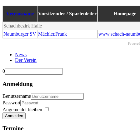
Vereinsname
Vorsitzender / Spartenleiter
Homepage
Schachbezirk Halle
Naumburger SV
Mächler,Frank
www.schach-naumbu
Powere
News
Der Verein
0
Anmeldung
Benutzername
Passwort
Angemeldet bleiben
Anmelden
Termine