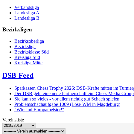
Verbandsliga
Landesliga A
Landesliga B
Bezirksligen
Bezirksoberliga
Bezirksliga
Bezirksklasse Süd
Kreisliga Süd
Kreisliga Mitte
DSB-Feed
Sparkassen Chess Trophy 2026: DSB-Kräfte mitten im Turnie
Der DSB geht eine neue Partnerschaft ein: Chess Media Grou
Sie kann so vieles - vor allem richtig gut Schach spielen
Problemschachaufgabe 1009 (Löse-WM in Magdeburg)
"Wir sind Europameister!"
Vereinsliste