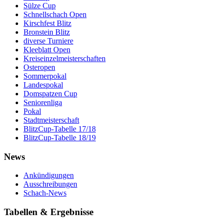
Sülze Cup
Schnellschach Open
Kirschfest Blitz
Bronstein Blitz
diverse Turniere
Kleeblatt Open
Kreiseinzelmeisterschaften
Osteropen
Sommerpokal
Landespokal
Domspatzen Cup
Seniorenliga
Pokal
Stadtmeisterschaft
BlitzCup-Tabelle 17/18
BlitzCup-Tabelle 18/19
News
Ankündigungen
Ausschreibungen
Schach-News
Tabellen & Ergebnisse