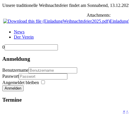
Unsere traditionelle Weihnachtsfeier findet am Sonnabend, 13.12.2025
Attachments:
Einladung
News
Der Verein
0
Anmeldung
Benutzername
Passwort
Angemeldet bleiben
Anmelden
Termine
«
‹