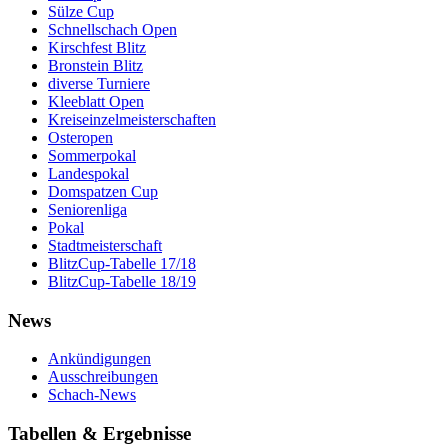
Sülze Cup
Schnellschach Open
Kirschfest Blitz
Bronstein Blitz
diverse Turniere
Kleeblatt Open
Kreiseinzelmeisterschaften
Osteropen
Sommerpokal
Landespokal
Domspatzen Cup
Seniorenliga
Pokal
Stadtmeisterschaft
BlitzCup-Tabelle 17/18
BlitzCup-Tabelle 18/19
News
Ankündigungen
Ausschreibungen
Schach-News
Tabellen & Ergebnisse