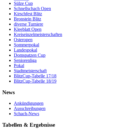
Sülze Cup
Schnellschach Open
Kirschfest Blitz
Bronstein Blitz
diverse Turniere
Kleeblatt Open
Kreiseinzelmeisterschaften
Osteropen
Sommerpokal
Landespokal
Domspatzen Cup
Seniorenliga
Pokal
Stadtmeisterschaft
BlitzCup-Tabelle 17/18
BlitzCup-Tabelle 18/19
News
Ankündigungen
Ausschreibungen
Schach-News
Tabellen & Ergebnisse