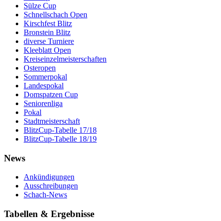
Sülze Cup
Schnellschach Open
Kirschfest Blitz
Bronstein Blitz
diverse Turniere
Kleeblatt Open
Kreiseinzelmeisterschaften
Osteropen
Sommerpokal
Landespokal
Domspatzen Cup
Seniorenliga
Pokal
Stadtmeisterschaft
BlitzCup-Tabelle 17/18
BlitzCup-Tabelle 18/19
News
Ankündigungen
Ausschreibungen
Schach-News
Tabellen & Ergebnisse