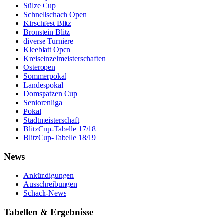
Sülze Cup
Schnellschach Open
Kirschfest Blitz
Bronstein Blitz
diverse Turniere
Kleeblatt Open
Kreiseinzelmeisterschaften
Osteropen
Sommerpokal
Landespokal
Domspatzen Cup
Seniorenliga
Pokal
Stadtmeisterschaft
BlitzCup-Tabelle 17/18
BlitzCup-Tabelle 18/19
News
Ankündigungen
Ausschreibungen
Schach-News
Tabellen & Ergebnisse