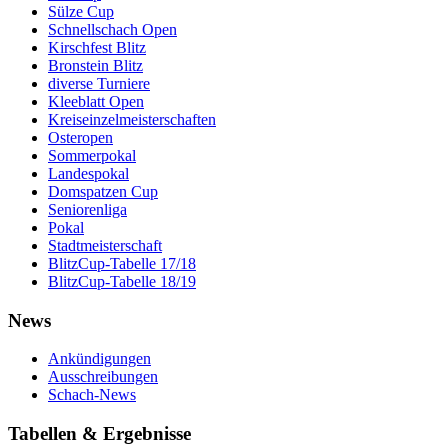
Sülze Cup
Schnellschach Open
Kirschfest Blitz
Bronstein Blitz
diverse Turniere
Kleeblatt Open
Kreiseinzelmeisterschaften
Osteropen
Sommerpokal
Landespokal
Domspatzen Cup
Seniorenliga
Pokal
Stadtmeisterschaft
BlitzCup-Tabelle 17/18
BlitzCup-Tabelle 18/19
News
Ankündigungen
Ausschreibungen
Schach-News
Tabellen & Ergebnisse