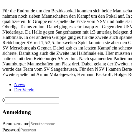
Für die Endrunde um den Bezirkspokal konnten sich beide Mannschaf
nahmen noch sieben Mannschaften den Kampf um den Pokal auf. In zw
qualifizieren. In Gruppe eins spielte die Erste vom NSV und hatte s
Oberliga Teams zu tun. Dabei ging es sehr knapp zu. Gegen den USV 
Niederlage. Da Halle gegen Sangerhausen mit 1:3 unterlag belegten d
Halbfinale. In der anderen Gruppe ging es für die Zweite auch spann
Reideburger SV mit 1,5:2,5. Im zweiten Spiel konnten sie aber den Ga
SV Merseburg als Gegner. Dabei gab es im letzten Kampf ein sehensw
sicherte. Damit zog auch die Zweite ins Halbfinale ein. Hier mussten
hatte es mit dem Reideburger SV zu tun. Nach spannenden Partien mus
Naumburger Mannschaften um Platz drei. Dabei gelang der Zweiten e
wurde das Team vom SV Sangerhausen. Für den NSV I kamen Bernd Rö
Zweite spielte mit Armin Mikolajewski, Hermann Packroff, Holger R
News
Der Verein
0
Anmeldung
Benutzername
Passwort