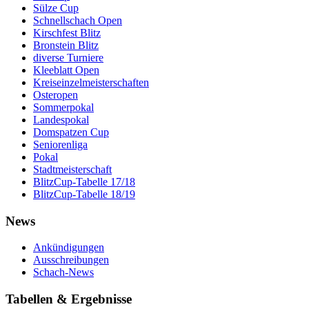
Sülze Cup
Schnellschach Open
Kirschfest Blitz
Bronstein Blitz
diverse Turniere
Kleeblatt Open
Kreiseinzelmeisterschaften
Osteropen
Sommerpokal
Landespokal
Domspatzen Cup
Seniorenliga
Pokal
Stadtmeisterschaft
BlitzCup-Tabelle 17/18
BlitzCup-Tabelle 18/19
News
Ankündigungen
Ausschreibungen
Schach-News
Tabellen & Ergebnisse