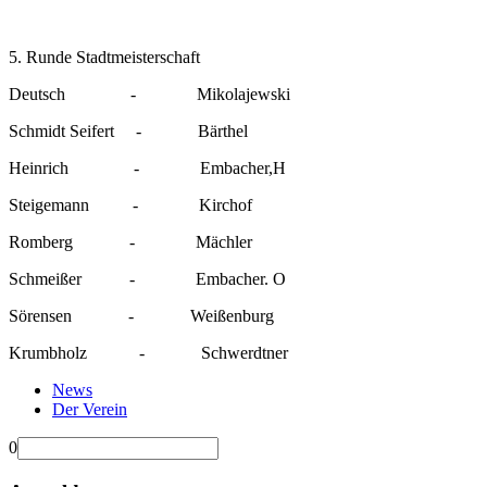
5. Runde Stadtmeisterschaft
Deutsch
-
Mikolajewski
Schmidt Seifert -
Bärthel
Heinrich
-
Embacher,H
Steigemann
-
Kirchof
Romberg
-
Mächler
Schmeißer
-
Embacher. O
Sörensen
-
Weißenburg
Krumbholz
-
Schwerdtner
News
Der Verein
0