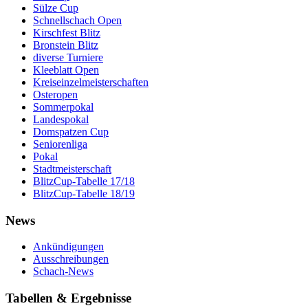
Sülze Cup
Schnellschach Open
Kirschfest Blitz
Bronstein Blitz
diverse Turniere
Kleeblatt Open
Kreiseinzelmeisterschaften
Osteropen
Sommerpokal
Landespokal
Domspatzen Cup
Seniorenliga
Pokal
Stadtmeisterschaft
BlitzCup-Tabelle 17/18
BlitzCup-Tabelle 18/19
News
Ankündigungen
Ausschreibungen
Schach-News
Tabellen & Ergebnisse