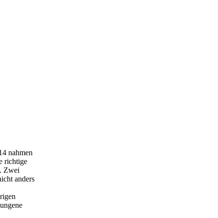
U 14 nahmen
 richtige
. Zwei
icht anders
rigen
lungene