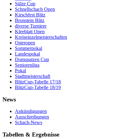
Sülze Cup
Schnellschach Open
Kirschfest Blitz
Bronstein Blitz
diverse Turniere
Kleeblatt Open
Kreiseinzelmeisterschaften
Osteropen
Sommerpokal
Landespokal
Domspatzen Cup
Seniorenliga
Pokal
Stadtmeisterschaft
BlitzCup-Tabelle 17/18
BlitzCup-Tabelle 18/19
News
Ankündigungen
Ausschreibungen
Schach-News
Tabellen & Ergebnisse