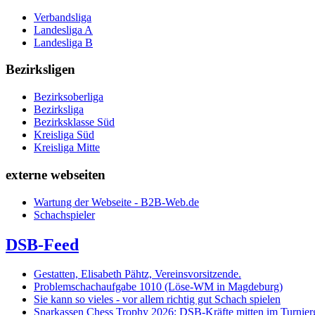
Verbandsliga
Landesliga A
Landesliga B
Bezirksligen
Bezirksoberliga
Bezirksliga
Bezirksklasse Süd
Kreisliga Süd
Kreisliga Mitte
externe webseiten
Wartung der Webseite - B2B-Web.de
Schachspieler
DSB-Feed
Gestatten, Elisabeth Pähtz, Vereinsvorsitzende.
Problemschachaufgabe 1010 (Löse-WM in Magdeburg)
Sie kann so vieles - vor allem richtig gut Schach spielen
Sparkassen Chess Trophy 2026: DSB-Kräfte mitten im Turnie