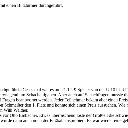
it einen Blitzturnier durchgeführt.
rchgeführt. Dieses mal war es am 21.12. 9 Spieler von der U 10 bis 
s vorwiegend um Schachaufgaben. Aber auch auf Schachfragen musste die
 Fragen beantwortet werden. Jeder Teilnehmer bekam aber einen Preis
n Schmeißer den 1. Platz und konnte sich einen Preis aussuchen. Wie n
n Willi Walther.
z vor Otto Embacher. Etwas überraschend löste der Großteil die schwie
 wurde dann auch noch der Fußball ausprobiert. Es war wieder eine ge