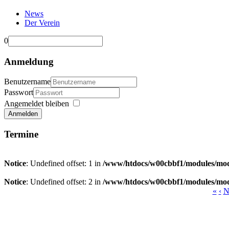
News
Der Verein
0
Anmeldung
Benutzername
Passwort
Angemeldet bleiben
Anmelden
Termine
Notice
: Undefined offset: 1 in
/www/htdocs/w00cbbf1/modules/mod
Notice
: Undefined offset: 2 in
/www/htdocs/w00cbbf1/modules/mod
«
‹
N