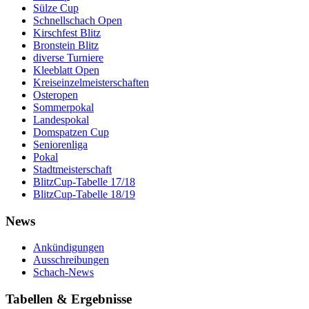
Sülze Cup
Schnellschach Open
Kirschfest Blitz
Bronstein Blitz
diverse Turniere
Kleeblatt Open
Kreiseinzelmeisterschaften
Osteropen
Sommerpokal
Landespokal
Domspatzen Cup
Seniorenliga
Pokal
Stadtmeisterschaft
BlitzCup-Tabelle 17/18
BlitzCup-Tabelle 18/19
News
Ankündigungen
Ausschreibungen
Schach-News
Tabellen & Ergebnisse