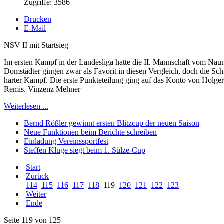
Zugriffe: 3586
Drucken
E-Mail
NSV II mit Startsieg
Im ersten Kampf in der Landesliga hatte die II. Mannschaft vom N
Domstädter gingen zwar als Favorit in diesen Vergleich, doch die Schm
harter Kampf. Die erste Punkteteilung ging auf das Konto von Holge
Remis. Vinzenz Mehner
Weiterlesen ...
Bernd Rößler gewinnt ersten Blitzcup der neuen Saison
Neue Funktionen beim Berichte schreiben
Einladung Vereinssportfest
Steffen Kluge siegt beim 1. Sülze-Cup
Start
Zurück
114
115
116
117
118
119
120
121
122
123
Weiter
Ende
Seite 119 von 125