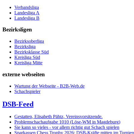
Verbandsliga
Landesliga A
Landesliga B
Bezirksligen
Bezirksoberliga
Bezirksliga
Bezirksklasse Süd
Kreisliga Süd
Kreisliga Mitte
externe webseiten
Wartung der Webseite - B2B-Web.de
Schachspieler
DSB-Feed
Gestatten, Elisabeth Pähtz, Vereinsvorsitzende.
Problemschachaufgabe 1010 (Löse-WM in Magdeburg)
Sie kann so vieles - vor allem richtig gut Schach spielen
Sparkassen Chess Trophy 2026: DSB-Kräfte mitten im Turnie