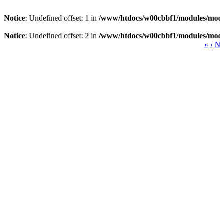
Notice
: Undefined offset: 1 in
/www/htdocs/w00cbbf1/modules/mod
Notice
: Undefined offset: 2 in
/www/htdocs/w00cbbf1/modules/mod
«
‹
N