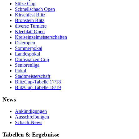
Sülze Cup
Schnellschach Open
Kirschfest Blitz
Bronstein Blitz
diverse Turniere
Kleeblatt Open
Kreiseinzelmeisterschaften
Osteropen
Sommerpokal
Landespokal
Domspatzen Cup
Seniorenliga
Pokal
Stadtmeisterschaft
BlitzCup-Tabelle 17/18
BlitzCup-Tabelle 18/19
News
Ankündigungen
Ausschreibungen
Schach-News
Tabellen & Ergebnisse