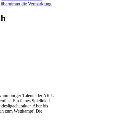
p übernimmt die Vermarktung
ch
e Naumburger Talente der AK U
fels. Ein feines Spiellokal
desligacharakter. Aber bis
 nun zum Wettkampf. Die