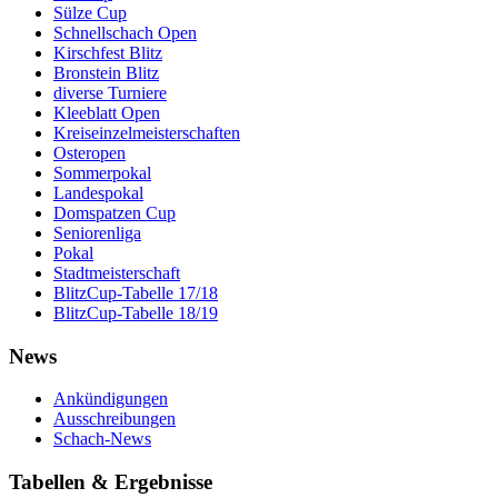
Sülze Cup
Schnellschach Open
Kirschfest Blitz
Bronstein Blitz
diverse Turniere
Kleeblatt Open
Kreiseinzelmeisterschaften
Osteropen
Sommerpokal
Landespokal
Domspatzen Cup
Seniorenliga
Pokal
Stadtmeisterschaft
BlitzCup-Tabelle 17/18
BlitzCup-Tabelle 18/19
News
Ankündigungen
Ausschreibungen
Schach-News
Tabellen & Ergebnisse