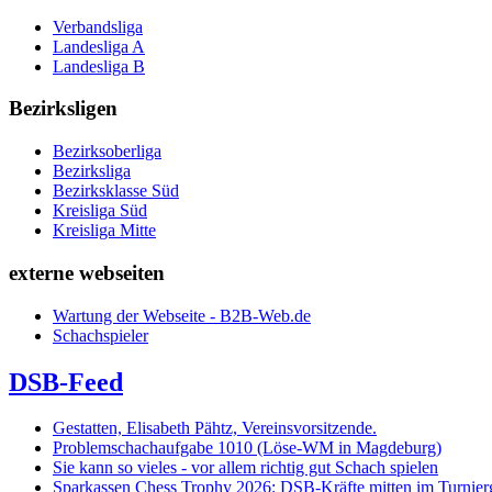
Verbandsliga
Landesliga A
Landesliga B
Bezirksligen
Bezirksoberliga
Bezirksliga
Bezirksklasse Süd
Kreisliga Süd
Kreisliga Mitte
externe webseiten
Wartung der Webseite - B2B-Web.de
Schachspieler
DSB-Feed
Gestatten, Elisabeth Pähtz, Vereinsvorsitzende.
Problemschachaufgabe 1010 (Löse-WM in Magdeburg)
Sie kann so vieles - vor allem richtig gut Schach spielen
Sparkassen Chess Trophy 2026: DSB-Kräfte mitten im Turnie