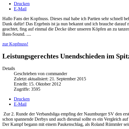
Drucken
E-Mail
Hallo Fans der Kopfnuss. Dieses mal habe ich Partien sehr schnell be
Dank dafür! Das Ergebnis ist ja nun bekannt und ich brauche darauf ni
geachtet, fing auf einmal die Decke über unseren Köpfen an zu tanze
Bass-Sound. ....
zur Kopfnuss!
Leistungsgerechtes Unendschieden im Spit
Details
Geschrieben von commander
Zuletzt aktualisiert: 21. September 2015
Erstellt: 15. Oktober 2012
Zugriffe: 3595
Drucken
E-Mail
Zur 2. Runde der Verbandsliga empfing der Naumburger SV den erste
schon spannende Derbys und auch diesmal sollte es ein Vergleich a
Der Kampf begann mit einem Paukenschlag, als Roland Rümmler sei